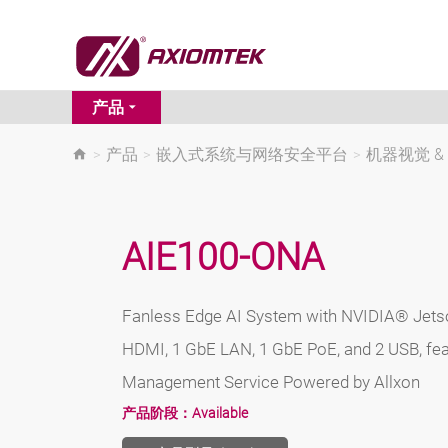
产品
>
产品
>
嵌入式系统与网络安全平台
>
机器视觉 & 
AIE100-ONA
Fanless Edge AI System with NVIDIA® Jets
HDMI, 1 GbE LAN, 1 GbE PoE, and 2 USB, fe
Management Service Powered by Allxon
产品阶段：
Available