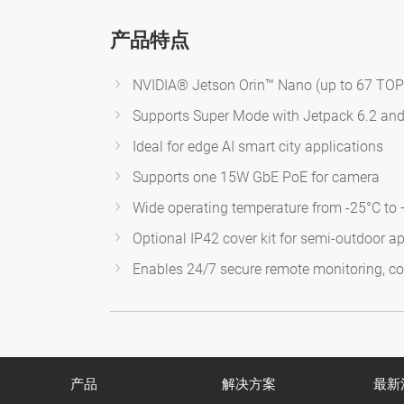
产品特点
NVIDIA® Jetson Orin™ Nano (up to 67 TOP
Supports Super Mode with Jetpack 6.2 an
Ideal for edge AI smart city applications
Supports one 15W GbE PoE for camera
Wide operating temperature from -25°C to
Optional IP42 cover kit for semi-outdoor ap
Enables 24/7 secure remote monitoring, co
产品
解决方案
最新