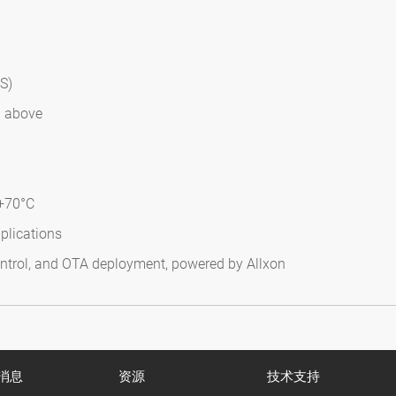
S)
d above
 +70°C
plications
ntrol, and OTA deployment, powered by Allxon
消息
资源
技术支持