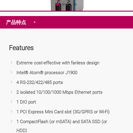
产品特点
Features
Extreme cost-effective with fanless design
Intel® Atom® processor J1900
4 RS-232/422/485 ports
2 isolated 10/100/1000 Mbps Ethernet ports
1 DIO port
1 PCI Express Mini Card slot (3G/GPRS or Wi-Fi)
1 CompactFlash (or mSATA) and SATA SSD (or
HDD)