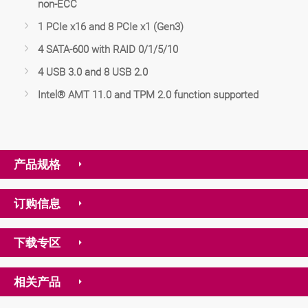
non-ECC
1 PCIe x16 and 8 PCIe x1 (Gen3)
4 SATA-600 with RAID 0/1/5/10
4 USB 3.0 and 8 USB 2.0
Intel® AMT 11.0 and TPM 2.0 function supported
产品规格
订购信息
下载专区
相关产品