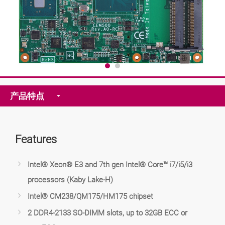
产品特点
Features
Intel® Xeon® E3 and 7th gen Intel® Core™ i7/i5/i3
processors (Kaby Lake-H)
Intel® CM238/QM175/HM175 chipset
2 DDR4-2133 SO-DIMM slots, up to 32GB ECC or