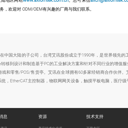
大陆地区网站
www.axiomtek.com.cn
。您可来信
axcn@axiomtek.c
，欢迎对 ODM/OEM有兴趣的厂商与我们联系。
司在中国大陆的子公司，台湾艾讯股份成立于1990年，是世界领先的
心转移到设计和制造基于PC的工业解决方案和针对不同行业的增值服
戏和零售/POS/售货亭。艾讯在全球拥有60多家经销商合作伙伴
统，EtherCAT主控制器，物联网网关设备，触摸平板电脑，医疗
消息
资源
技术支持