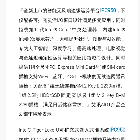
IPC950
「全新上市的智能无风扇边缘运算平台
，不
仅配备可扩充灵活I/O窗口设计满足多元应用，同时
搭载第11代Intel® Core™中央处理器，内建Intel®
Iris® Xe显示芯片，大幅提升处理、图形与AI效能，
专为人工智能、深度学习、需高速处理、电脑视觉
与低延迟确定性运算等相关应用领域而设计。同时
提供1组全尺寸PCI Express Mini Card与1组SIM card
插槽支持Wi-Fi、蓝牙、4G/LTE模块的无线连网通讯
插槽；另配备1组无线连接的M.2 Key E 2230插槽、
1组2.5吋HDD/SSD固定架以及1组M.2 Key B+M
2280插槽，满足日后储存需求。」艾讯AIOT产品企
划部李淑珍表示。
IPC950
Intel® Tiger Lake U可扩充式嵌入式准系统
内建2组DDR4-3200无缓冲SO-DIMM插槽系统内存最