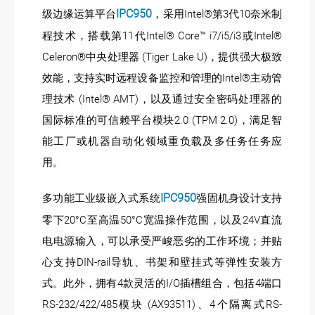
级边缘运算平台
IPC950
，采用Intel®第3代10奈米制
程技术，搭载第11代Intel® Core™ i7/i5/i3或Intel®
Celeron®中央处理器 (Tiger Lake U)，提供强大极致
效能，支持实时远程设备监控和管理的Intel®主动管
理技术 (Intel® AMT)，以及通过安全密码处理器的
国际标准的可信赖平台模块2.0 (TPM 2.0)，满足智
能工厂或机器自动化领域重负载及多任务任务应
用。
IPC950
多功能工业级嵌入式系统
强固机身设计支持
零下20°C至高温50°C宽温操作范围，以及24V直流
电电源输入，可以承受严峻恶劣的工作环境；并贴
心支持DIN-rail导轨、书架和壁挂式等弹性安装方
式。此外，拥有4款灵活的I/O插槽组合，包括4端口
RS-232/422/485模块 (AX93511)、4个隔离式RS-