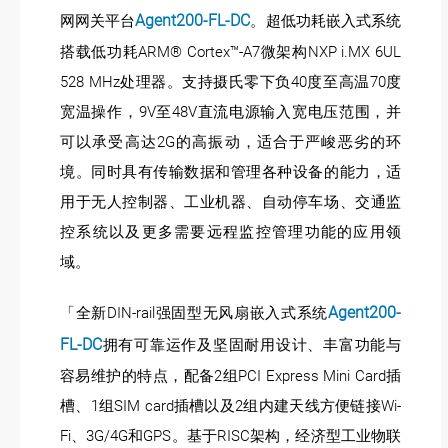
Agent200-FL-DC
网网关平台
。超低功耗嵌入式系统
搭载低功耗ARM® Cortex™-A7微架构NXP i.MX 6UL
528 MHz处理器。支持摄氏零下负40度至高温70度
宽温操作，9V至48V直流电源输入宽电压范围，并
可以承受高达2G的高振动，适合于严峻恶劣的环
境。同时具有传输数据和管理各种设备的能力，适
用于无人控制器、工业机器、自动停车场、交通监
控系统以及更多需要远程监控管理功能的应用领
域。
Agent200-
「全新DIN-rail强固型无风扇嵌入式系统
FL-DC
拥有可靠运作及坚固耐用设计、丰富功能与
容易维护的特点，配备2组PCI Express Mini Card插
槽、1组SIM card插槽以及2组内建天线方便链接Wi-
Fi、3G/4G和GPS。基于RISC架构，经济型工业物联