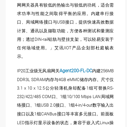
网网关器具有较低的热输出与较低的功耗，适合需
求功率与性能之间取得平衡的应用。内建串行接
口、局域网络
接
口与USB接口，提供快速高效数据
计算、通讯以及撷取功能，方便各种测试和量测应
用；透过DIN-rail铝轨与壁挂支架，可以轻易安装于
任何场域使用。」艾讯IIOT产品企划部杜庭毓表
示。
Agent200-FL-DC
IP20工业级无风扇网关
内建256MB
DDR3L SDRAM内存与4GB eMMC储存内存。尺寸仅
3.1 x 10 x 12.5公分轻薄机身却配备1组可替换RS-
232/422/485 COM口、1组10/100 Mbps LAN局域网
络
接
口、1组USB 2.0接口、1组4-in/4-out数字输入出
接口以及1组CANBus
接
口等丰富多元接口。前面板
LED指示灯显示设备的状态，兼容于嵌入式Linux操