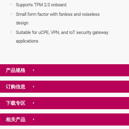
Supports TPM 2.0 onboard
Small form factor with fanless and noiseless
design
Suitable for uCPE, VPN, and IoT security gateway
applications
产品规格
订购信息
下载专区
相关产品