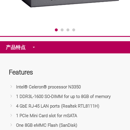
产品特点
Features
Intel® Celeron® processor N3350
1 DDR3L-1600 SO-DIMM for up to 8GB of memory
4 GbE RJ-45 LAN ports (Realtek RTL8111H)
1 PCIe Mini Card slot for mSATA
One 8GB eMMC Flash (SanDisk)