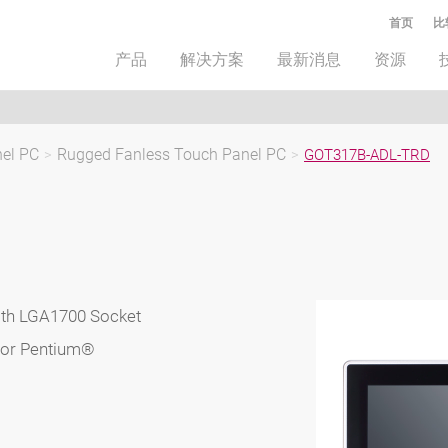
首页
比
产品
解决方案
最新消息
资源
nel PC
>
Rugged Fanless Touch Panel PC
>
GOT317B-ADL-TRD
ith LGA1700 Socket
3 or Pentium®