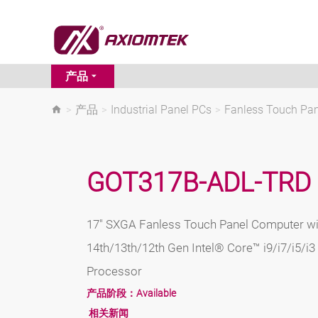
产品
>
产品
>
Industrial Panel PCs
>
Fanless Touch Pa
GOT317B-ADL-TRD
17" SXGA Fanless Touch Panel Computer w
14th/13th/12th Gen Intel® Core™ i9/i7/i5/i
Processor
产品阶段：
Available
相关新闻