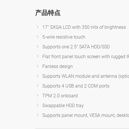
产品特点
17” SXGA LCD with 350 nits of brightness
5-wire resistive touch
Supports one 2.5” SATA HDD/SSD
Flat front panel touch screen with rugged I
Fanless design
Supports WLAN module and antenna (opti
Supports 4 USB and 2 COM ports
TPM 2.0 onboard
Swappable HDD tray
Supports panel mount, VESA mount, deskt