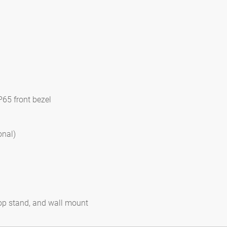
P65 front bezel
onal)
op stand, and wall mount