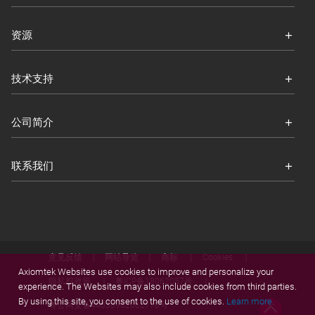
资源
技术支持
公司简介
联系我们
意见反馈
网站导览
商标
Cookies
Axiomtek Websites use cookies to improve and personalize your
隐私权政策
粤ICP备18062057号
experience. The Websites may also include cookies from third parties.
By using this site, you consent to the use of cookies.
Learn more.
粤公网安备44030902002770号