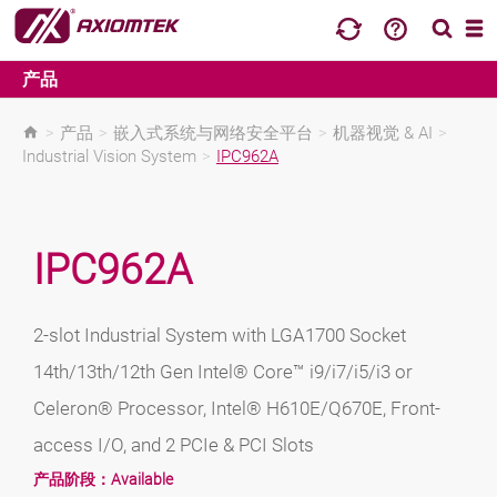
产品
>
产品
>
嵌入式系统与网络安全平台
>
机器视觉 & AI
>
Industrial Vision System
>
IPC962A
IPC962A
2-slot Industrial System with LGA1700 Socket
14th/13th/12th Gen Intel® Core™ i9/i7/i5/i3 or
Celeron® Processor, Intel® H610E/Q670E, Front-
access I/O, and 2 PCIe & PCI Slots
产品阶段：
Available