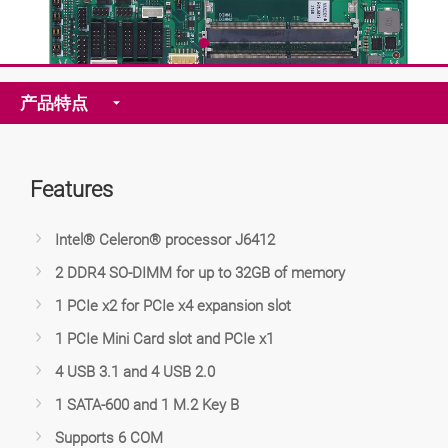
产品特点
Features
Intel® Celeron® processor J6412
2 DDR4 SO-DIMM for up to 32GB of memory
1 PCIe x2 for PCIe x4 expansion slot
1 PCIe Mini Card slot and PCIe x1
4 USB 3.1 and 4 USB 2.0
1 SATA-600 and 1 M.2 Key B
Supports 6 COM