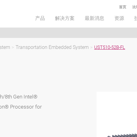
首页
比
产品
解决方案
最新消息
资源
ystem
>
Transportation Embedded System
>
UST510-52B-FL
h/8th Gen Intel®
eon® Processor for