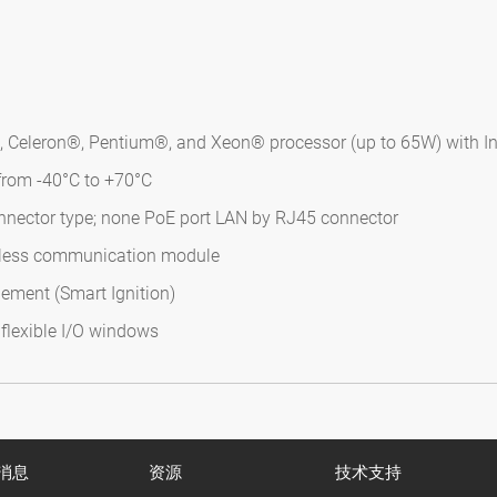
3, Celeron®, Pentium®, and Xeon® processor (up to 65W) with I
from -40°C to +70°C
nector type; none PoE port LAN by RJ45 connector
reless communication module
gement (Smart Ignition)
flexible I/O windows
消息
资源
技术支持