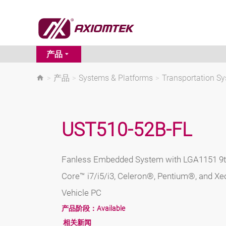
产品
>
产品
>
Systems & Platforms
>
Transportation S
UST510-52B-FL
Fanless Embedded System with LGA1151 9t
Core™ i7/i5/i3, Celeron®, Pentium®, and X
Vehicle PC
产品阶段：
Available
相关新闻