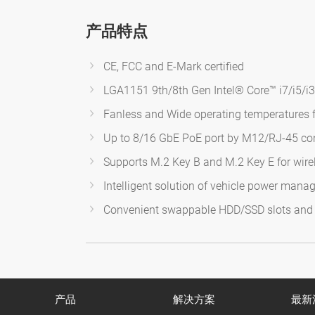
产品特点
CE, FCC and E-Mark certified
LGA1151 9th/8th Gen Intel® Core™ i7/i5/i
Fanless and Wide operating temperatures 
Up to 8/16 GbE PoE port by M12/RJ-45 con
Supports M.2 Key B and M.2 Key E for wi
Intelligent solution of vehicle power mana
Convenient swappable HDD/SSD slots and 
产品
解决方案
最新