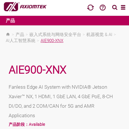
产品
>
产品
>
嵌入式系统与网络安全平台
>
机器视觉 & AI
>
AI人工智慧系統
>
AIE900-XNX
AIE900-XNX
Fanless Edge AI System with NVIDIA® Jetson
Xavier™ NX, 1 HDMI, 1 GbE LAN, 4 GbE PoE, 8-CH
DI/DO, and 2 COM/CAN for 5G and AMR
Applications
产品阶段：
Available