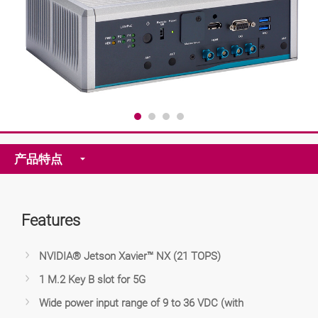
产品特点
Features
NVIDIA® Jetson Xavier™ NX (21 TOPS)
1 M.2 Key B slot for 5G
Wide power input range of 9 to 36 VDC (with