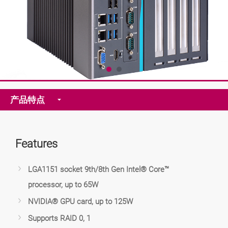
产品特点
Features
LGA1151 socket 9th/8th Gen Intel® Core™
processor, up to 65W
NVIDIA® GPU card, up to 125W
Supports RAID 0, 1