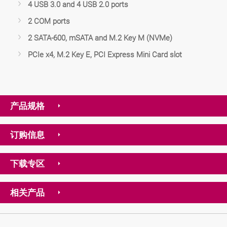
4 USB 3.0 and 4 USB 2.0 ports
2 COM ports
2 SATA-600, mSATA and M.2 Key M (NVMe)
PCIe x4, M.2 Key E, PCI Express Mini Card slot
产品规格
订购信息
下载专区
相关产品