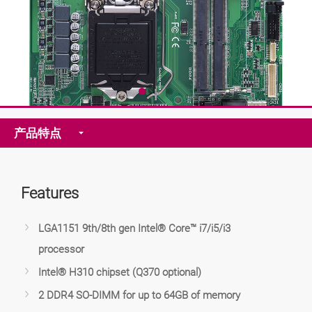
产品特点
Features
LGA1151 9th/8th gen Intel® Core™ i7/i5/i3
processor
Intel® H310 chipset (Q370 optional)
2 DDR4 SO-DIMM for up to 64GB of memory