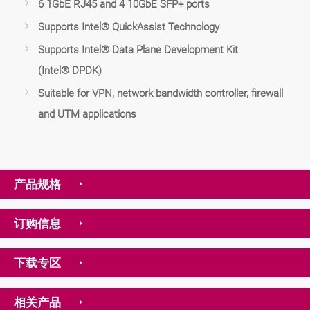
6 1GbE RJ45 and 4 10GbE SFP+ ports
Supports Intel® QuickAssist Technology
Supports Intel® Data Plane Development Kit
(Intel® DPDK)
Suitable for VPN, network bandwidth controller, firewall
and UTM applications
产品规格
订购信息
下载专区
相关产品