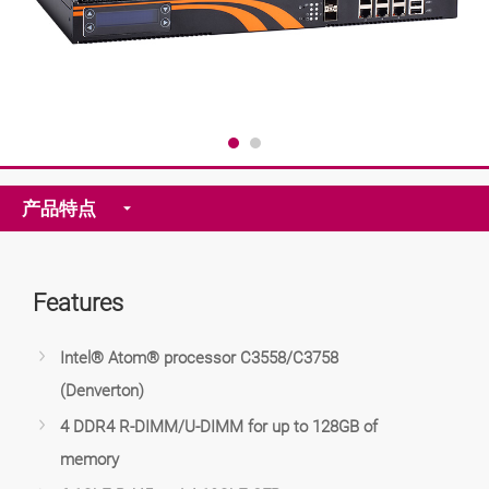
产品特点
Features
Intel® Atom® processor C3558/C3758
(Denverton)
4 DDR4 R-DIMM/U-DIMM for up to 128GB of
memory