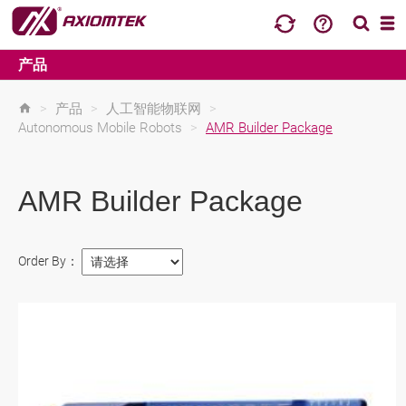
产品
>
产品
>
人工智能物联网
>
Autonomous Mobile Robots
>
AMR Builder Package
AMR Builder Package
Order By：