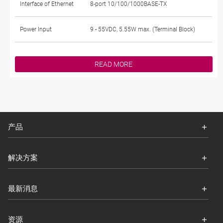
Interface of Ethernet
8-port 10/100/1000BASE-TX
Power Input
9 - 55VDC, 5.55W max. (Terminal Block)
READ MORE
产品
解决方案
最新消息
资源