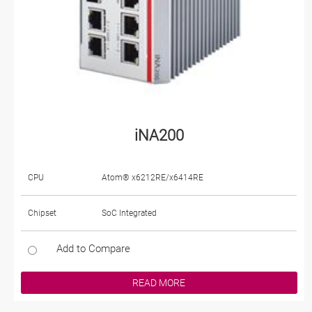
iNA200
CPU
Atom® x6212RE/x6414RE
Chipset
SoC Integrated
Add to Compare
READ MORE