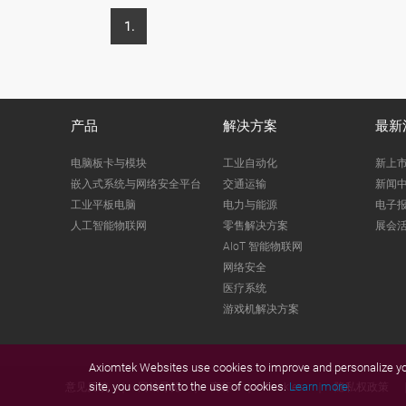
1.
产品
解决方案
最新
电脑板卡与模块
工业自动化
新上
嵌入式系统与网络安全平台
交通运输
新闻
工业平板电脑
电力与能源
电子
人工智能物联网
零售解决方案
展会
AIoT 智能物联网
网络安全
医疗系统
游戏机解决方案
Axiomtek Websites use cookies to improve and personalize you
site, you consent to the use of cookies.
Learn more.
意见反馈
网站导览
商标
Cookies
隐私权政策