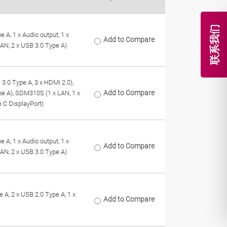
联系我们
 A, 1 x Audio output, 1 x
Add to Compare
AN, 2 x USB 3.0 Type A)
3.0 Type A, 3 x HDMI 2.0),
Add to Compare
e A), SDM310S (1 x LAN, 1 x
 C DisplayPort)
 A, 1 x Audio output, 1 x
Add to Compare
AN, 2 x USB 3.0 Type A)
 A, 2 x USB 2.0 Type A, 1 x
Add to Compare