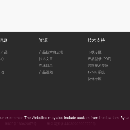
消息
资源
技术支持
市产品
产品技术白皮书
下载专区
中心
技术文章
产品型录 (PDF)
报
在线目录
咨询技术专家
活动
产品视频
eRMA 系统
伙伴专区
r experience. The Websites may also include cookies from third parties. By usi
粤ICP备18062057号
粤公网安备44030902002770号