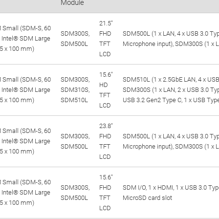
Module
21.5"
 Small (SDM-S, 60
SDM300S,
FHD
SDM500L (1 x LAN, 4 x USB 3.0 Type
 Intel® SDM Large
SDM500L
TFT
Microphone input), SDM300S (1 x L
75 x 100 mm)
LCD
15.6"
 Small (SDM-S, 60
SDM300S,
SDM510L (1 x 2.5GbE LAN, 4 x USB 
HD
 Intel® SDM Large
SDM310S,
SDM300S (1 x LAN, 2 x USB 3.0 Typ
TFT
75 x 100 mm)
SDM510L
USB 3.2 Gen2 Type C, 1 x USB Type
LCD
23.8"
 Small (SDM-S, 60
SDM300S,
FHD
SDM500L (1 x LAN, 4 x USB 3.0 Type
 Intel® SDM Large
SDM500L
TFT
Microphone input), SDM300S (1 x L
75 x 100 mm)
LCD
15.6"
 Small (SDM-S, 60
SDM300S,
FHD
SDM I/O, 1 x HDMI, 1 x USB 3.0 Type
 Intel® SDM Large
SDM500L
TFT
MicroSD card slot
75 x 100 mm)
LCD