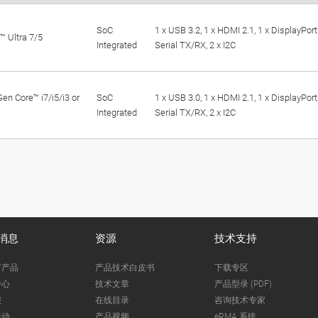
SoC
1 x USB 3.2, 1 x HDMI 2.1, 1 x DisplayPort 
™ Ultra 7/5
Integrated
Serial TX/RX, 2 x I2C
en Core™ i7/i5/i3 or
SoC
1 x USB 3.0, 1 x HDMI 2.1, 1 x DisplayPort 
Integrated
Serial TX/RX, 2 x I2C
消息
资源
技术支持
市产品
产品技术白皮书
下载专区
中心
技术文章
产品型录 (PDF)
报
在线目录
咨询技术专家
活动
产品视频
eRMA 系统