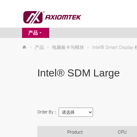
产品
>
产品
>
电脑板卡与模块
>
Intel® Smart Display
Intel® SDM Large
Order By：
Product
CPU