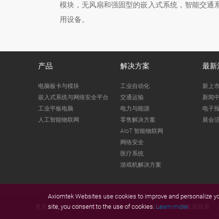
模块，无风扇和强固型的嵌入式系统，智能交通系
用设备。
产品
解决方案
最新
电脑板卡与模块
工业自动化
新上
嵌入式系统与网络安全平台
交通运输
新闻
工业平板电脑
电力与能源
电子
人工智能物联网
零售解决方案
展会
AIoT 智能物联网
网络安全
医疗系统
游戏机解决方案
Axiomtek Websites use cookies to improve and personalize you
site, you consent to the use of cookies.
Learn more.
意见反馈
网站导览
商标
Cookies
隐私权政策