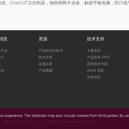
统，EtherCAT主控制器，物联网网关设备，触摸平板电脑，医疗
消息
资源
技术支持
市产品
产品技术白皮书
下载专区
中心
技术文章
产品型录 (PDF)
报
在线目录
咨询技术专家
活动
产品视频
eRMA 系统
伙伴专区
r experience. The Websites may also include cookies from third parties. By usi
粤ICP备18062057号
粤公网安备44030902002770号