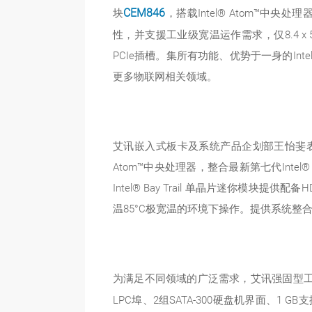
块
CEM846
，搭载Intel® Atom™中央处理
性，并支援工业级宽温运作需求，仅8.4 x
PCIe插槽。集所有功能、优势于一身的Inte
更多物联网相关领域。
艾讯嵌入式板卡及系统产品企划部王怡斐表示：「
Atom™中央处理器，整合最新第七代Inte
Intel® Bay Trail 单晶片迷你模块提供配
温85°C极宽温的环境下操作。提供系统
为满足不同领域的广泛需求，艾讯强固型
LPC埠、2组SATA-300硬盘机界面、1 G