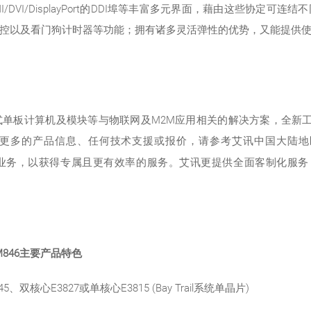
HDMI/DVI/DisplayPort的DDI埠等丰富多元界面，藉由这些
控以及看门狗计时器等功能；拥有诸多灵活弹性的优势，又能提供
计算机及模块等与物联网及M2M应用相关的解决方案，全新工业级宽温CO
更多的产品信息、任何技术支援或报价，请参考艾讯中国大陆地
业务，以获得专属且更有效率的服务。艾讯更提供全面客制化服务，
846
主要产品特色
5、双核心E3827或单核心E3815 (Bay Trail系统单晶片)