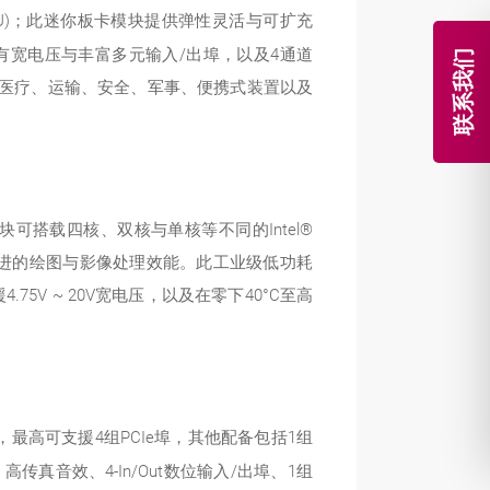
图引擎 (4EU)；此迷你板卡模块提供弹性灵活与可扩充
，拥有宽电压与丰富多元输入/出埠，以及4通道
联系我们
业物联网、医疗、运输、安全、军事、便携式装置以及
模块可搭载四核、双核与单核等不同的Intel®
，拥有先进的绘图与影像处理效能。此工业级低功耗
支援4.75V ~ 20V宽电压，以及在零下40°C至高
最高可支援4组PCIe埠，其他配备包括1组
、高传真音效、4-In/Out数位输入/出埠、1组