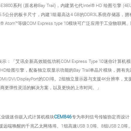
器E3800系列 (原名称Bay Trail)，内建第七代Intel® HD 绘
 5.5公分的板卡尺寸，内建1组最高达4 GB的DDR3L系统存储器
l® Atom™等级COM Express type 10模块可广泛应用于工
艾讯全新高效能低功耗COM Express Type 10迷你计算机
l® HD绘图引擎，配备独立双显示功能的Bay Trail单晶片模块
备HDMI/DVI/DisplayPort的DDI埠、2组独立显示器与支援4K分辨率，
整合商更弹性灵活的解决方案，以及更快的上市时间。」
工业级迷你嵌入式计算机模块
CEM846
专为串列信号传输协定而设计，
B支援远端唤醒的千兆乙太网络埠、1组高速USB 3.0埠、8组USB 2.0埠