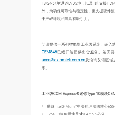
18/24-bit单通道LVDS埠，以及1组支援
外，为确保可靠性与稳定性，更支援硬件监
于严峻环境相当具有吸引力。
艾讯提供一系列智能型工业级系统、嵌入式单板
CEM846
已经开始提供出货服务。若需要
axcn@axiomtek.com.cn
及洽询艾讯区域
系。
工业级
COM Express®
迷你
Type 10
模块
CEM
搭载Intel® Atom™中央处理器四核心E384
Type 10迷你模块尺寸8.4 x 5.5公分