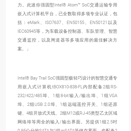
力。此迷你强固型Intel® Atom™ SoC交通运输专用
嵌入式计算机平台，已全数取得多项专业认证，包
括：eMark、ISO7637、EN50155、EN50121以及
IEC60945等，为车载设备控制器、车队管理、智慧
交通监控，以及闸道器等多项应用的最佳解决方
案。」
Intel® Bay Trail SoC强固型极轻巧设计的智慧交通专
用嵌入式计算机tBOX810-838-FL内部配备2组RS-
232/422/485埠、1组8-bit输入/输出埠、1组VGA
埠、2组USB 2.0埠、1组远端遥控开关、1组还原
键、4组开放式天线、2组M12或RJ-45类型乙太区域
网络埠等周全的输入/输出界面。另提供1组2.5吋
0.95公分的SATA与1组mSATA等储存界面，也配备2