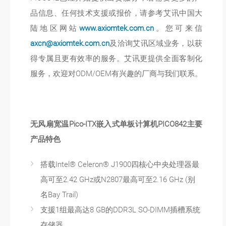
品信息、任何技术支援或报价，请参考艾讯中国大
陆地区网站
www.axiomtek.com.cn
。您可来信
axcn@axiomtek.com.cn
及洽询艾讯区域业务，以获
得专属且更有效率的服务。艾讯更提供全面客制化
服务，欢迎对ODM/OEM有兴趣的厂商与我们联系。
无风扇宽温
Pico-ITX
嵌入式单板计算机
PICO842
主要
产品特色
搭载Intel® Celeron® J1900四核心中央处理器最
高可至2.42 GHz或N2807最高可至2.16 GHz (别
名Bay Trail)
支援1组最高达8 GB的DDR3L SO-DIMM插槽系统
存储器