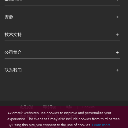
资源
技术支持
公司简介
联系我们
意见反馈
网站导览
商标
Cookies
Axiomtek Websites use cookies to improve and personalize your
隐私权政策
粤ICP备18062057号
experience. The Websites may also include cookies from third parties.
By using this site, you consent to the use of cookies.
Learn more.
粤公网安备44030902002770号