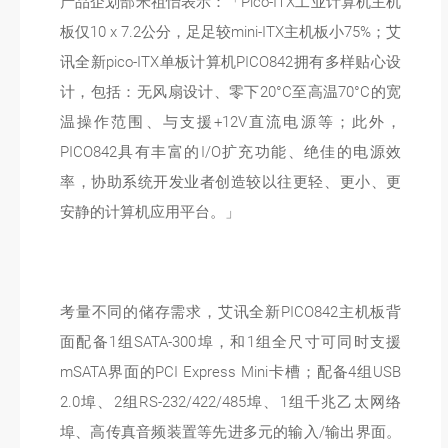
产品企划部米祖怡表示：「Pico-ITX工业计算机主机
板仅10 x 7.2公分，足足较mini-ITX主机板小75%；艾
讯全新pico-ITX单板计算机PICO842拥有多样贴心设
计，包括：无风扇设计、零下20°C至高温70°C的宽
温操作范围、与支援+12V直流电源等；此外，
PICO842具有丰富的I/O扩充功能、绝佳的电源效
率，协助系统开发业者创造较以往更轻、更小、更
安静的计算机应用平台。」
考量不同的储存需求，艾讯全新PICO842主机板背
面配备1组SATA-300埠，和1组全尺寸可同时支援
mSATA界面的PCI Express Mini卡槽；配备4组USB
2.0埠、2组RS-232/422/485埠、1组千兆乙太网络
埠、高传真音频装置等先进多元的输入/输出界面。