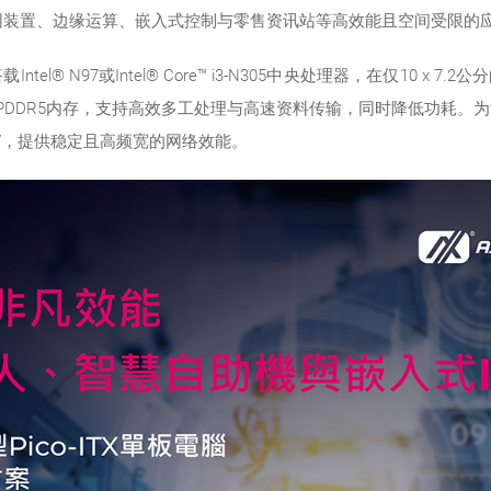
、物联网装置、边缘运算、嵌入式控制与零售资讯站等高效能且空间受限的
ntel® N97或Intel® Core™ i3-N305中央处理器，在仅10
LPDDR5内存，支持高效多工处理与高速资料传输，同时降低功耗。为
er I226-V，提供稳定且高频宽的网络效能。