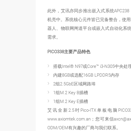
此外，艾讯亦同步推出嵌入式系统APC238，内建
机壳中。系统核心元件皆已完备整合，使用
器人、物联网闸道平台或嵌入式自动化系统，
需求。
PICO338主要产品特色
搭载Intel® N97或Core™ i3-N305中央
内建8GB或选配16GB LPDDR5内存
2组2.5GbE区域网路埠
1组M.2 Key B插槽
1组M.2 Key E插槽
艾讯全新2.5吋Pico-ITX单板
www.axiomtek.com.an；您可来
ODM/OEM有兴趣的厂商与我们联系。