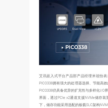
艾讯嵌入式平台产品部产品经理米祖怡表示
PICO338拥有强大的处理器选择、节能高
PICO338仍具备优异的扩充性与多样化I/
界面，透过PCIe x2通道支援NVMe储存
下，储存功能采用选配的板载SLC架构NVMe