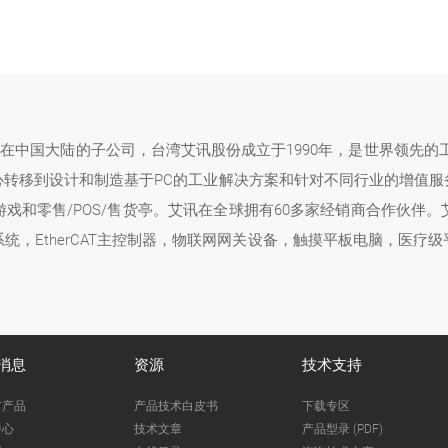
司在中国大陆的子公司，台湾艾讯股份成立于1990年，是世界领先的
心转移到设计和制造基于PC的工业解决方案和针对不同行业的增值服
戏和零售/POS/售货亭。艾讯在全球拥有60多家经销商合作伙伴
统，EtherCAT主控制器，物联网网关设备，触摸平板电脑，医疗
消息
资源
技术支持
市产品
产品技术白皮书
下载专区
中心
技术文章
产品型录 (PDF)