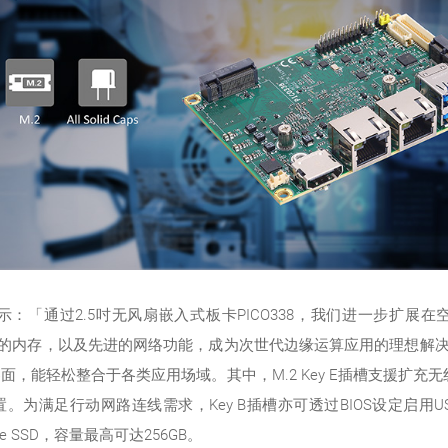
：「通过2.5吋无风扇嵌入式板卡PICO338，我们进一步扩展
效的内存，以及先进的网络功能，成为次世代边缘运算应用的理想解决方案
O界面，能轻松整合于各类应用场域。其中，M.2 Key E插槽支援扩充无线
装置。为满足行动网路连线需求，Key B插槽亦可透过BIOS设定启用USB
 SSD，容量最高可达256GB。