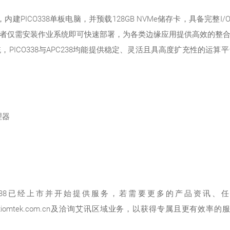
PICO338单板电脑，并预载128GB NVMe储存卡，具备完整I/O界面，
者仅需安装作业系统即可快速部署，为各类边缘应用提供高效的整
PICO338与APC238均能提供稳定、灵活且具高度扩充性的运
处理器
电脑PICO338已经上市并开始提供服务，若需要更多的产品资
信axcn@axiomtek.com.cn及洽询艾讯区域业务，以获得专属且