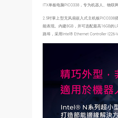
ITX单板电脑PICO338，专为机器人
2.5吋掌上型无风扇嵌入式主机板PICO338搭载I
能表现。内建8GB，并可选配最高16GB的
路埠，采用Intel® Ethernet Controll