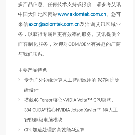
多产品信息、任何技术支持或报价，请参考艾讯
中国大陆地区网站
www.axiomtek.com.cn
。您可
来信
axcn@axiomtek.com.cn
及洽询艾讯区域业
务，以获得专属且更有效率的服务。艾讯提供全
面客制化服务，欢迎对
有兴趣的厂商
ODM/OEM
与我们联系。
主要产品特色
专为户外边缘运算人工智能应用的
防护等
IP67
级设计
搭载
核心
™
架构、
48 Tensor
NVIDIA Volta
GPU
核心
™
人工
384 CUDA®
NVIDIA Jetson Xavier
NX
智能超级
电脑
模块
加速处理的高效能
运算
GPU
AI