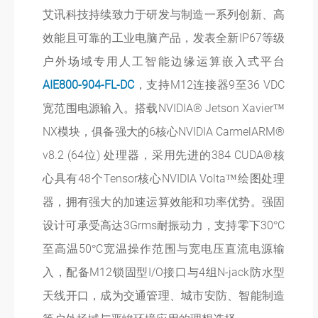
艾讯科技持续致力于研发与制造一系列创新、高
效能且可靠的工业
电脑
产品，发表全新
IP67
等级
户外场域专用人工智能边缘运算嵌入式平台
AIE800-904-FL-DC
，支持
M12
连接器
9
至
36 VDC
宽范围电源输入。搭载
NVIDIA® Jetson Xavier
™
NX
模块，俱备强大的
6
核心
NVIDIA CarmelARM®
v8.2 (64
位
)
处理器，采用先进的
384 CUDA®
核
心具有
48
个
Tensor
核心
NVIDIA Volta
™绘图处理
器，拥有强大的加速运算效能和功率优势。强固
设计可承受高达
3Grms
耐振动力，支持零下
30
°
C
至高温
50
°
C
宽温操作范围与宽电压直流电源输
入，配备
M12
锁固型
I/O
接口与
4
组
N-jack
防水型
天线开口，成为交通管理、城市安防、智能制造