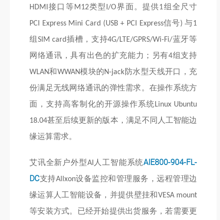
接口等
类型
界面。提供
组全尺寸
HDMI
M12
I/O
1
信号
与
PCI Express Mini Card (USB + PCI Express
)
1
组
插槽，支持
蓝牙等
SIM card
4G/LTE/GPRS/Wi-Fi/
网络通讯，具有出色的扩充能力；另有
组支持
4
和
模块的
防水型天线开口，充
WLAN
WWAN
N-jack
份满足无线网络通讯的弹性需求。在操作系统方
面，支持高客制化的开源操作系统
Linux Ubuntu
甚至后续更新的版本，满足不同人工智能边
18.04
缘运算需求。
艾讯全新户外型
人工智能系统
AIE800-904-FL-
AI
DC
支持
设备监控和管理服务，远程管理边
Allxon
缘运算人工智能设备，并提供壁挂和
VESA mount
等安装方式。已经开始提供出货服务，若需要更