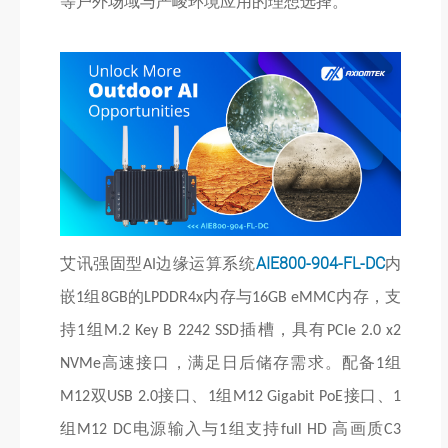
等户外场域与严峻环境应用的理想选择。
艾讯强固型
边缘运算系统
AIE800-904-FL-DC
内
AI
嵌
组
的
内存与
内存，支
1
8GB
LPDDR4x
16GB eMMC
持
组
插槽，具有
1
M.2 Key B 2242 SSD
PCIe 2.0 x2
高速接口，满足日后储存需求。配备
组
NVMe
1
双
接口、
组
接口、
M12
USB 2.0
1
M12 Gigabit PoE
1
组
电源输入与
组支持
高画质
M12 DC
1
full HD
C3