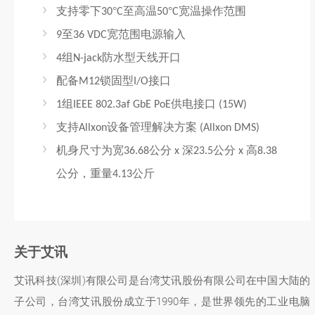
支持零下
°
至高温
°
宽温操作范围
30
C
50
C
至
宽范围电源输入
9
36 VDC
组
防水型天线开口
4
N-jack
配备
锁固型
接口
M12
I/O
组
供电
接口
1
IEEE 802.3af GbE PoE
(15W)
支持
设备管理解决方案
Allxon
(Allxon DMS)
机身尺寸为宽
公分
深
公分
高
36.68
x
23.5
x
8.38
公分，重量
公斤
4.13
关于艾讯
艾讯科技(深圳)有限公司是台湾艾讯股份有限公司在中国大陆的
子公司，台湾艾讯股份成立于1990年，是世界领先的工业电脑