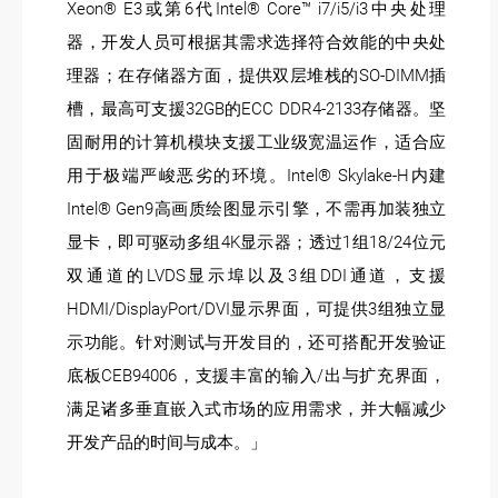
Xeon® E3或第6代Intel® Core™ i7/i5/i3中央处理
器，开发人员可根据其需求选择符合效能的中央处
理器；在存储器方面，提供双层堆栈的SO-DIMM插
槽，最高可支援32GB的ECC DDR4-2133存储器。坚
固耐用的计算机模块支援工业级宽温运作，适合应
用于极端严峻恶劣的环境。Intel® Skylake-H内建
Intel® Gen9高画质绘图显示引擎，不需再加装独立
显卡，即可驱动多组4K显示器；透过1组18/24位元
双通道的LVDS显示埠以及3组DDI通道，支援
HDMI/DisplayPort/DVI显示界面，可提供3组独立显
示功能。针对测试与开发目的，还可搭配开发验证
底板CEB94006，支援丰富的输入/出与扩充界面，
满足诸多垂直嵌入式市场的应用需求，并大幅减少
开发产品的时间与成本。」